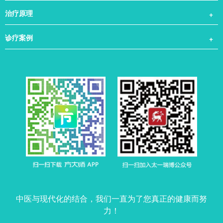
治疗基地
糖尿病真相
治疗原理
患病原理
完美解决方案
诊疗案例
中医起源
心衰案例
动脉斑块案例
肺结节案例
糖尿病案例
中医与现代化的结合，我们一直为了您真正的健康而努
力！